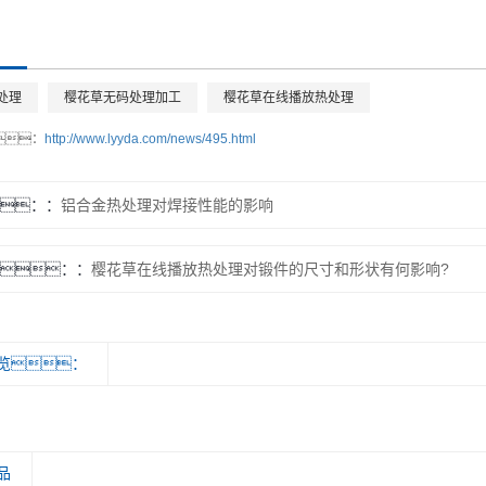
处理
樱花草无码处理加工
樱花草在线播放热处理
：
http://www.lyyda.com/news/495.html
：
铝合金热处理对焊接性能的影响
：
樱花草在线播放热处理对锻件的尺寸和形状有何影响?
览：
品