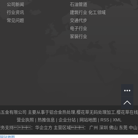
公司新闻
石油管道
行业资讯
建筑行业 化工领域
常见问题
交通代步
电子行业
家装行业
费网站五金有限公司 主要从事于
铝合金热处理
,
樱花草无码处理加工
,
樱花草在线
营业执照
|
热推信息
|
企业分站
|
网站地图
|
RSS
|
XML
务支持：
华企立方
主营区域：
广州
深圳
佛山
东莞
中山
网站地图