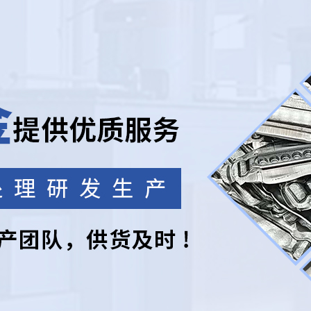
产品中心
质源于专业，不断追求创新，以质量的标尺用心制
铝合金
铝合金
铝合金
管材型材类
自行车前叉类
滑板电动车架
铸造铝合金
热