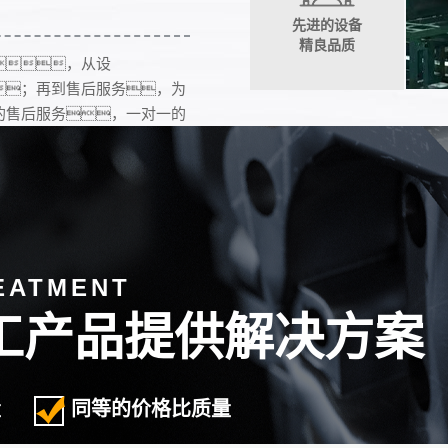
先进的设备
精良品质
，从设
；再到售后服务，为
的售后服务，一对一的
4小时在线，保障您的权
EATMENT
19
工产品提供解决方案
2020-03
量
同等的价格比质量