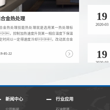
19
铝合金热处理
2020-03
合金热处理技能热处理就是选用某一热处理标
，控制加热速度升到某一相应温度下保温
定时间以一定得速度冷却，改动其合金
19
安排，其主要目的是提高合金的力学性
，增强...
19-05-22
2020-03
19
2020-03
新闻中心
行业应用
公司新闻
石油管道