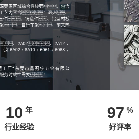
为深莞惠区域综合性较强，包含
工艺内容含：退火、
冲压件、铸造件、铝型材板
架、自行车架、前叉热
、2A02、2A12﹨
6A02﹨6A10﹨6061﹨6063﹨
莞工厂“东莞市鑫冠宇五金有限公
决服务时效性需要！
10
97
年
%
行业经验
好评率