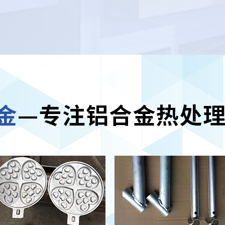
处理厂家
进加工功能，尺度的
定性
查看更多 >
樱花草在线播
放
热处理厂
热功能好，高温强度高
氧化、抗热震功能