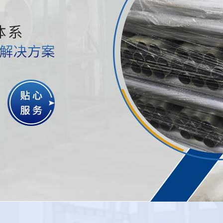
工
肇庆樱花草在线播放热处理