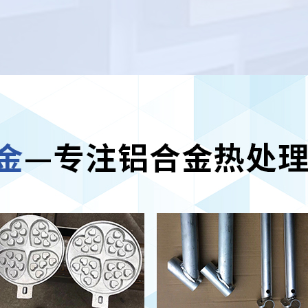
处理厂家
进加工功能，尺度的
定性
查看更多 >
樱花草在线播
放
热处理厂
热功能好，高温强度高
氧化、抗热震功能好