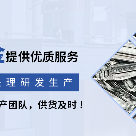
产品中心
质源于专业，不断追求创新，以质量的标尺用心制
铝合金
铝合金
铝合金
管材型材类
自行车前叉类
滑板电动车架
铸造铝合金
热