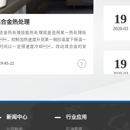
19
铝合金热处理
2020-03
合金热处理技能热处理就是选用某一热处理标
，控制加热速度升到某一相应温度下保温一
时间以一定得速度冷却，改动其合金的安
19
，其主要目的是提高合金的力学性
，增强...
19-05-22
2020-03
19
2020-03
新闻中心
行业应用
公司新闻
石油管道