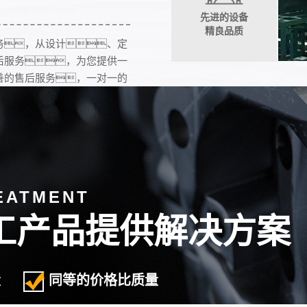
先进的设备
精良品质
务，从设计、定
后服务，为您提供一
善的售后服务，一对一的
4小时在线，保障您
EATMENT
19
工产品提供解决方案
2020-03
量
同等的价格比质量