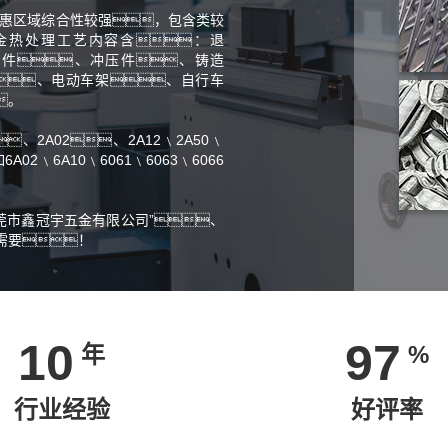
莞惠区域综合性较强，包含类较
金热处理工艺内容含：退
播放件、冲压件、铸造
、电动车架、自行车
。
2A02、2A12﹨2A50﹨
2﹨6A10﹨6061﹨6063﹨6066
莞市鑫冠宇五金有限公司”、
需要！
10
97
年
%
行业经验
好评率